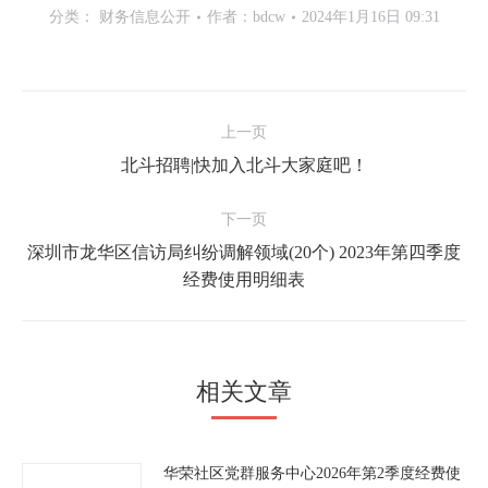
分类：
财务信息公开
作者：
bdcw
2024年1月16日 09:31
文
上一页
章
北斗招聘|快加入北斗大家庭吧！
上
导
一
航
下一页
文
深圳市龙华区信访局纠纷调解领域(20个) 2023年第四季度
章：
下
经费使用明细表
一
文
章：
相关文章
华荣社区党群服务中心2026年第2季度经费使