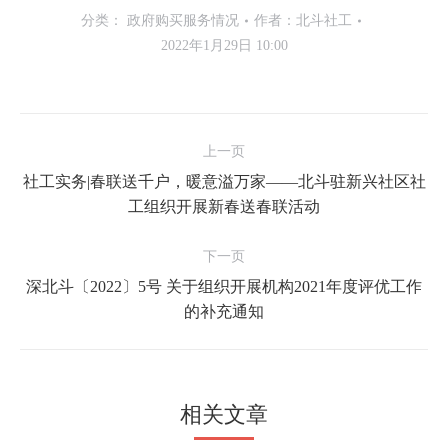
分类：
政府购买服务情况
作者：
北斗社工
2022年1月29日 10:00
文
上一页
章
社工实务|春联送千户，暖意溢万家——北斗驻新兴社区社
导
上
工组织开展新春送春联活动
一
航
文
下一页
章：
深北斗〔2022〕5号 关于组织开展机构2021年度评优工作
下
的补充通知
一
文
章：
相关文章